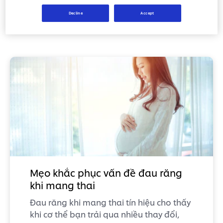
Ngoài việc tham khảo ý kiến chuyên môn, bạn
cần tiếp tục duy trì chế độ chăm sóc răng miệng
Decline
Accept
hàng ngày và đi khám răng định kỳ.
Mẹo khắc phục vấn đề đau răng
khi mang thai
Đau răng khi mang thai tín hiệu cho thấy
khi cơ thể bạn trải qua nhiều thay đổi,