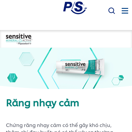
Mục Tiêu
Sản phẩm
Sức khỏe răng miệng
Bàn Chải Điện P/S
P/S Expert
Răng nhạy cảm
Chứng răng nhạy cảm có thể gây khó chịu,
thậm chí đau buốt; nó có thể xảy ra thường