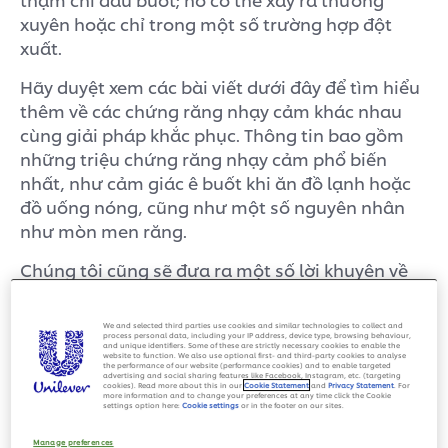
xuyên hoặc chỉ trong một số trường hợp đột
xuất.
Hãy duyệt xem các bài viết dưới đây để tìm hiểu
thêm về các chứng răng nhạy cảm khác nhau
cùng giải pháp khắc phục. Thông tin bao gồm
những triệu chứng răng nhạy cảm phổ biến
nhất, như cảm giác ê buốt khi ăn đồ lạnh hoặc
đồ uống nóng, cũng như một số nguyên nhân
như mòn men răng.
Chúng tôi cũng sẽ đưa ra một số lời khuyên về
cách ngăn ngừa chứng răng nhạy cảm, bắt đầu
từ chế độ chống ê buốt răng phù hợp và tránh
We and selected third parties use cookies and similar technologies to collect and
những sản phẩm hoặc liệu pháp tác động quá
process personal data, including your IP address, device type, browsing behaviour,
and unique identifiers. Some of these are strictly necessary cookies to enable the
website to function. We also use optional first- and third-party cookies to analyse
mạnh.
the performance of our website (performance cookies) and to enable targeted
advertising and social sharing features like Facebook, Instagram, etc. (targeting
cookies). Read more about this in our
Cookie Statement
and
Privacy Statement
. For
more information and to change your preferences at any time click the Cookie
Cần nhớ: hãy trao đổi với nha sĩ hoặc bác sĩ của
settings option here:
Cookie settings
or in the footer on our sites.
bạn nếu bạn bị chứng răng nhạy cảm và ê buốt.
Manage preferences