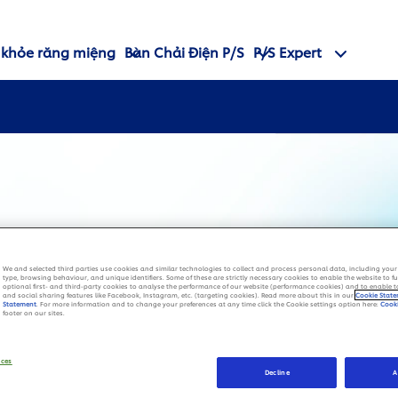
 khỏe răng miệng
Bàn Chải Điện P/S
P/S Expert
ện
We and selected third parties use cookies and similar technologies to collect and process personal data, including your 
type, browsing behaviour, and unique identifiers. Some of these are strictly necessary cookies to enable the website to f
optional first- and third-party cookies to analyse the performance of our website (performance cookies) and to enable 
and social sharing features like Facebook, Instagram, etc. (targeting cookies). Read more about this in our
Cookie Stat
Statement
. For more information and to change your preferences at any time click the Cookie settings option here:
Cooki
footer on our sites.
n
nces
Decline
A