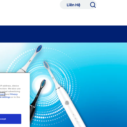
Liên Hệ
IP address, device
unction. We also use
targeted advertising
ement
and
Privacy
e settings
or in the
ccept