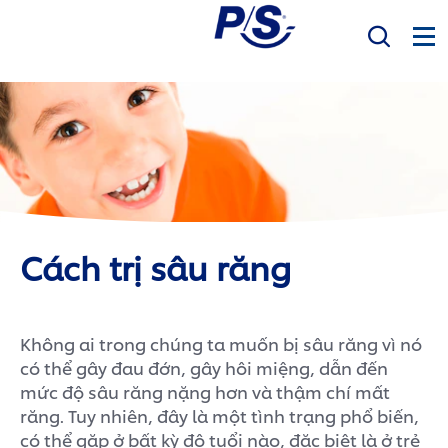
Mục Tiêu
Sản phẩm
Sức khỏe răng miệng
Bàn Chải Điện P/S
Cách trị sâu răng
P/S Expert
Không ai trong chúng ta muốn bị sâu răng vì nó
có thể gây đau đớn, gây hôi miệng, dẫn đến
mức độ sâu răng nặng hơn và thậm chí mất
răng. Tuy nhiên, đây là một tình trạng phổ biến,
có thể gặp ở bất kỳ độ tuổi nào, đặc biệt là ở trẻ