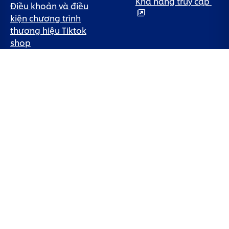
Khả năng truy cập
Điều khoản và điều
kiện chương trình
thương hiệu Tiktok
shop
Chính sách bảo
hành bàn chải điện
Quốc gia
Vietnam
© 2026 Unilever. Đã đăng ký Bản quyền.