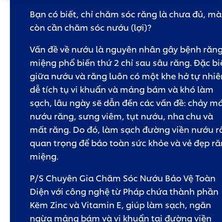
hạng
nào
Bạn có biết, chỉ chăm sóc răng là chưa đủ, mà
được
gửi
còn cần chăm sóc nướu (lợi)?
cho
product
này
Vấn đề về nướu là nguyên nhân gây bệnh răn
miệng phổ biến thứ 2 chỉ sau sâu răng. Đặc bi
giữa nướu và răng luôn có một khe hở tự nhiê
dễ tích tụ vi khuẩn và mảng bám và khó làm
sạch, lâu ngày sẽ dẫn đến các vấn đề: chảy m
nướu răng, sưng viêm, tụt nướu, nha chu và
mất răng. Do đó, làm sạch đường viền nướu r
quan trọng để bảo toàn sức khỏe và vẻ đẹp r
miệng.
P/S Chuyên Gia Chăm Sóc Nướu Bảo Vệ Toàn
Diện với công nghệ từ Pháp chứa thành phần
Kẽm Zinc và Vitamin E, giúp làm sạch, ngăn
ngừa mảng bám và vi khuẩn tại đường viền