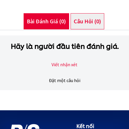
product
này
Bài Đánh Giá (0)
Câu Hỏi (0)
Hãy là người đầu tiên đánh giá.
Viết nhận xét
Đặt một câu hỏi
Kết nối