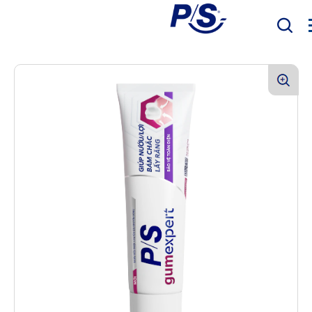
Mục Tiêu
Sản phẩm
Sức khỏe răng miệng
Bàn Chải Điện P/S
P/S Expert