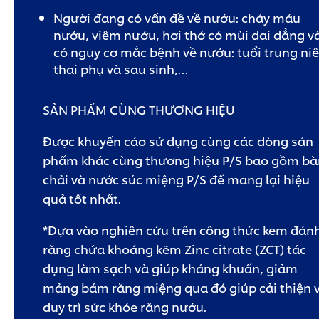
Người đang có vấn đề về nướu: chảy máu
nướu, viêm nướu, hơi thở có mùi dai dẳng v
có nguy cơ mắc bệnh về nướu: tuổi trung niê
thai phụ và sau sinh,…
SẢN PHẨM CÙNG THƯƠNG HIỆU
Được khuyến cáo sử dụng cùng các dòng sản
phẩm khác cùng thương hiệu P/S bao gồm bà
chải và nước súc miệng P/S để mang lại hiệu
quả tốt nhất.
*Dựa vào nghiên cứu trên công thức kem đán
răng chứa khoáng kẽm Zinc citrate (ZCT) tác
dụng làm sạch và giúp kháng khuẩn, giảm
mảng bám răng miệng qua đó giúp cải thiện 
duy trì sức khỏe răng nướu.