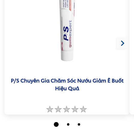
P/S Chuyên Gia Chăm Sóc Nướu Giảm Ê Buốt
Hiệu Quả
Không
có
xếp
hạng
nào
được
gửi
cho