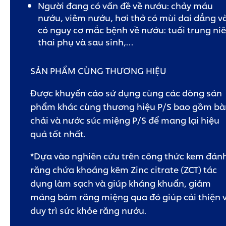
Người đang có vấn đề về nướu: chảy máu
nướu, viêm nướu, hơi thở có mùi dai dẳng v
có nguy cơ mắc bệnh về nướu: tuổi trung niê
thai phụ và sau sinh,…
SẢN PHẨM CÙNG THƯƠNG HIỆU
Được khuyến cáo sử dụng cùng các dòng sản
phẩm khác cùng thương hiệu P/S bao gồm bà
chải và nước súc miệng P/S để mang lại hiệu
quả tốt nhất.
*Dựa vào nghiên cứu trên công thức kem đán
răng chứa khoáng kẽm Zinc citrate (ZCT) tác
dụng làm sạch và giúp kháng khuẩn, giảm
mảng bám răng miệng qua đó giúp cải thiện 
duy trì sức khỏe răng nướu.