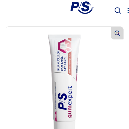
Mục Tiêu
Sản phẩm
Sức khỏe răng miệng
Bàn Chải Điện P/S
P/S Expert