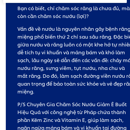
hạng
nào
Bạn có biết, chỉ chăm sóc răng là chưa đủ, mà
được
gửi
còn cần chăm sóc nướu (lợi)?
cho
product
này
Vấn đề về nướu là nguyên nhân gây bệnh răn
miệng phổ biến thứ 2 chỉ sau sâu răng. Đặc bi
giữa nướu và răng luôn có một khe hở tự nhiê
dễ tích tụ vi khuẩn và mảng bám và khó làm
sạch, lâu ngày sẽ dẫn đến các vấn đề: chảy m
nướu răng, sưng viêm, tụt nướu, nha chu và
mất răng. Do đó, làm sạch đường viền nướu r
quan trọng để bảo toàn sức khỏe và vẻ đẹp r
miệng.
P/S Chuyên Gia Chăm Sóc Nướu Giảm Ê Buốt
Hiệu Quả với công nghệ từ Pháp chứa thành
phần Kẽm Zinc và Vitamin E, giúp làm sạch,
ngăn ngừa mảng bám và vi khuẩn tại đường