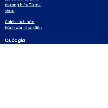
thương hiệu Tiktok
shop
Chính sách bảo
hành bàn chải điện
Quốc gia
Vietnam
© 2026 Unilever. Đã đăng ký Bản quyền.
Trang web này chỉ hướng đến người tiêu dùng, sản phẩm và