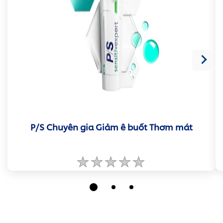
P/S Chuyên gia Giảm ê buốt Thơm mát
Không
có
xếp
hạng
nào
được
gửi
cho
product
này