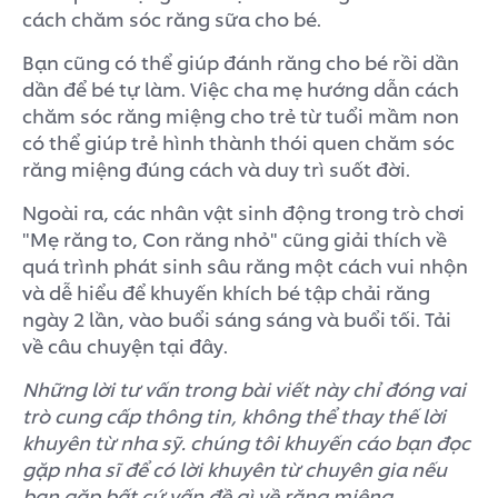
cách chăm sóc răng sữa cho bé.
Bạn cũng có thể giúp đánh răng cho bé rồi dần
dần để bé tự làm. Việc cha mẹ hướng dẫn cách
chăm sóc răng miệng cho trẻ từ tuổi mầm non
có thể giúp trẻ hình thành thói quen chăm sóc
răng miệng đúng cách và duy trì suốt đời.
Ngoài ra, các nhân vật sinh động trong trò chơi
"Mẹ răng to, Con răng nhỏ" cũng giải thích về
quá trình phát sinh sâu răng một cách vui nhộn
và dễ hiểu để khuyến khích bé tập chải răng
ngày 2 lần, vào buổi sáng sáng và buổi tối. Tải
về câu chuyện tại đây.
Những lời tư vấn trong bài viết này chỉ đóng vai
trò cung cấp thông tin, không thể thay thế lời
khuyên từ nha sỹ. chúng tôi khuyến cáo bạn đọc
gặp nha sĩ để có lời khuyên từ chuyên gia nếu
bạn gặp bất cứ vấn đề gì về răng miệng.