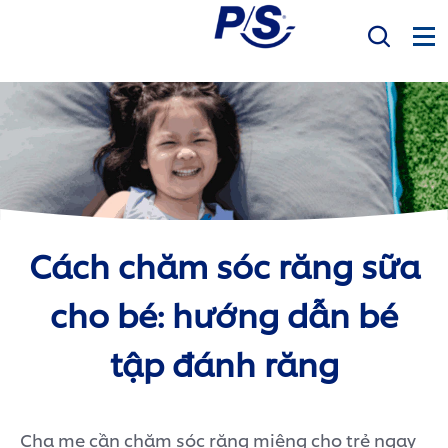
Mục Tiêu
Sản phẩm
Sức khỏe răng miệng
Bàn Chải Điện P/S
Cách chăm sóc răng sữa
P/S Expert
cho bé: hướng dẫn bé
tập đánh răng
Cha mẹ cần chăm sóc răng miệng cho trẻ ngay