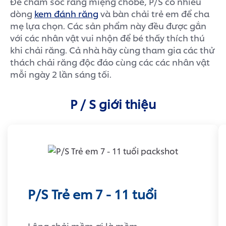
Để chăm sóc răng miệng chobé, P/S có nhiều
dòng
kem đánh răng
và bàn chải trẻ em để cha
mẹ lựa chọn. Các sản phẩm này đều được gắn
với các nhân vật vui nhộn để bé thấy thích thú
khi chải răng. Cả nhà hãy cùng tham gia các thử
thách chải răng độc đáo cùng các các nhân vật
mỗi ngày 2 lần sáng tối.
P / S giới thiệu
P/S Trẻ em 7 - 11 tuổi
Lông chải mềm ơi là mềm