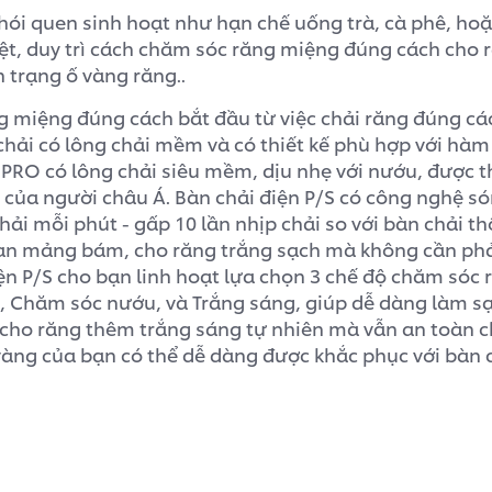
thói quen sinh hoạt như hạn chế uống trà, cà phê, ho
 biệt, duy trì cách chăm sóc răng miệng đúng cách cho
nh trạng ố vàng răng..
g miệng đúng cách bắt đầu từ việc chải răng đúng cá
chải có lông chải mềm và có thiết kế phù hợp với hàm
 PRO có lông chải siêu mềm, dịu nhẹ với nướu, được t
 của người châu Á. Bàn chải điện P/S có công nghệ só
hải mỗi phút - gấp 10 lần nhịp chải so với bàn chải 
an mảng bám, cho răng trắng sạch mà không cần phả
ện P/S cho bạn linh hoạt lựa chọn 3 chế độ chăm sóc 
, Chăm sóc nướu, và Trắng sáng, giúp dễ dàng làm 
, cho răng thêm trắng sáng tự nhiên mà vẫn an toàn c
vàng của bạn có thể dễ dàng được khắc phục với bàn 