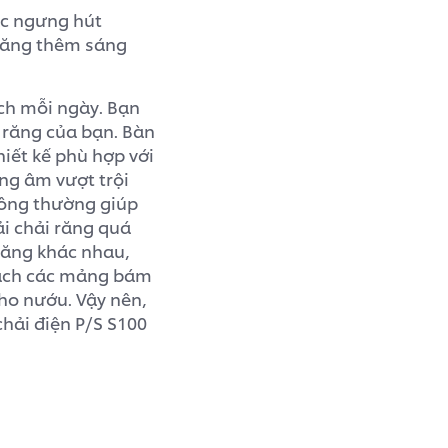
ặc ngưng hút
 răng thêm sáng
ch mỗi ngày. Bạn
 răng của bạn. Bàn
hiết kế phù hợp với
ng âm vượt trội
thông thường giúp
i chải răng quá
răng khác nhau,
sạch các mảng bám
ho nướu. Vậy nên,
chải điện P/S S100