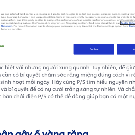
yết để có nụ cười trắng sá
We and selected third parties use cookies and similar technologies to collect and process personal data, including your 
type, browsing behaviour, and unique identifiers. Some of these are strictly necessary cookies to enable the website to f
optional first- and third-party cookies to analyse the performance of our website (performance cookies) and to enable 
and social sharing features like Facebook, Instagram, etc. (targeting cookies). Read more about this in our
Cookie Stat
bàn chải điện P/S
Statement
. For more information and to change your preferences at any time click the Cookie settings option here:
Cooki
footer on our sites.
nces
Decline
A
” với hàm răng trắng sáng tự nhiên sẽ giúp bạn dễ d
ặc biệt với những người xung quanh. Tuy nhiên, để giữ
 cần có bí quyết chăm sóc răng miệng đúng cách vì ră
 sinh hoạt mỗi ngày. Hãy cùng P/S tìm hiểu nguyên n
và bí quyết để có nụ cười trắng sáng tự nhiên. Và chắ
t bàn chải điện P/S có thể dễ dàng giúp bạn có một n
ân gây ố vàng răng