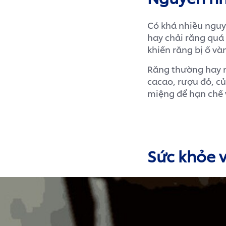
Có khá nhiều nguy
hay chải răng quá
khiến răng bị ố và
Răng thường hay n
cacao, rượu đỏ, củ
miệng để hạn chế 
Sức khỏe v