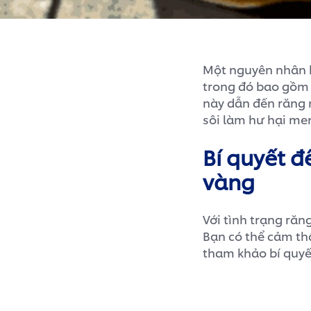
Một nguyên nhân k
trong đó bao gồm v
này dẫn đến răng 
sôi làm hư hại me
Bí quyết đ
vàng
Với tình trạng răn
Bạn có thể cảm thấ
tham khảo bí quyế