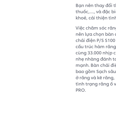
Bạn nên thay đổi 
thuốc,...., và đặc
khoẻ, cải thiện tì
Việc chăm sóc răn
nên lựa chọn bàn 
chải điện P/S S100
cấu trúc hàm răng
cùng 33.000 nhịp c
nhẹ nhàng đánh t
mạnh. Bàn chải đi
bao gồm Sạch sâu
ở răng và kẽ răng
tình trạng răng ố 
PRO.