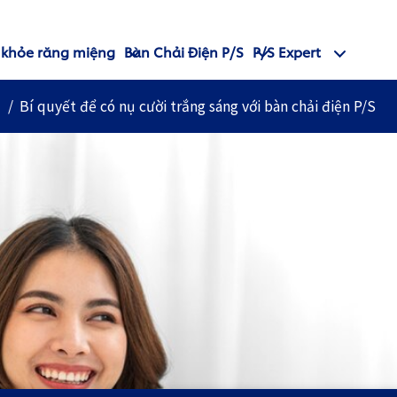
 khỏe răng miệng
Bàn Chải Điện P/S
P/S Expert
Bí quyết để có nụ cười trắng sáng với bàn chải điện P/S