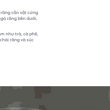
 răng cắn vật cứng
ngà răng bên dưới,
m như trà, cà phê,
chải răng và súc