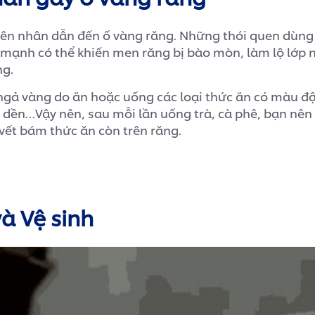
ên nhân dẫn đến ố vàng răng. Những thói quen dùng
 mạnh có thể khiến men răng bị bào mòn, làm lộ lớp 
ng.
gả vàng do ăn hoặc uống các loại thức ăn có màu đậ
 dền…Vậy nên, sau mỗi lần uống trà, cà phê, bạn nên 
vết bám thức ăn còn trên răng.
à Vệ sinh