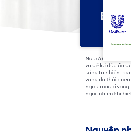
Bí qu
Manage prefere
Nụ cười “tỏa nắng
và để lại dấu ấn đ
sáng tự nhiên, bạn
vàng do thói quen
ngừa răng ố vàng, 
ngạc nhiên khi biế
Nguyên nh