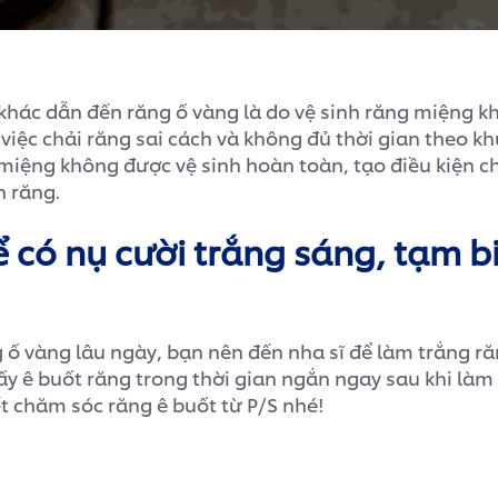
hác dẫn đến răng ố vàng là do vệ sinh răng miệng k
iệc chải răng sai cách và không đủ thời gian theo kh
miệng không được vệ sinh hoàn toàn, tạo điều kiện ch
n răng.
ể có nụ cười trắng sáng, tạm b
g ố vàng lâu ngày, bạn nên đến nha sĩ để làm trắng r
y ê buốt răng trong thời gian ngắn ngay sau khi làm
t chăm sóc răng ê buốt từ P/S nhé!