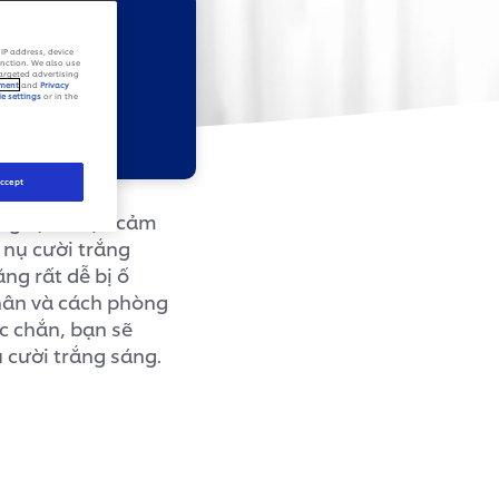
ng với
IP address, device
unction. We also use
targeted advertising
ement
and
Privacy
e settings
or in the
ccept
àng tạo thiện cảm
 nụ cười trắng
ng rất dễ bị ố
hân và cách phòng
c chắn, bạn sẽ
ụ cười trắng sáng.