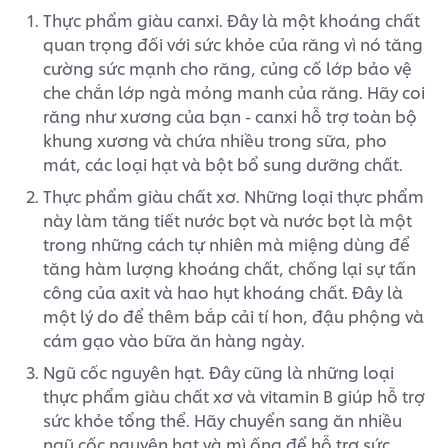
Thực phẩm giàu canxi. Đây là một khoáng chất
quan trọng đối với sức khỏe của răng vì nó tăng
cường sức mạnh cho răng, củng cố lớp bảo vệ
che chắn lớp ngà mỏng manh của răng. Hãy coi
răng như xương của bạn - canxi hỗ trợ toàn bộ
khung xương và chứa nhiều trong sữa, pho
mát, các loại hạt và bột bổ sung dưỡng chất.
Thực phẩm giàu chất xơ. Những loại thực phẩm
này làm tăng tiết nước bọt và nước bọt là một
trong những cách tự nhiên mà miệng dùng để
tăng hàm lượng khoáng chất, chống lại sự tấn
công của axit và hao hụt khoáng chất. Đây là
một lý do để thêm bắp cải tí hon, đậu phộng và
cám gạo vào bữa ăn hàng ngày.
Ngũ cốc nguyên hạt. Đây cũng là những loại
thực phẩm giàu chất xơ và vitamin B giúp hỗ trợ
sức khỏe tổng thể. Hãy chuyển sang ăn nhiều
ngũ cốc nguyên hạt và mì ống để hỗ trợ sức