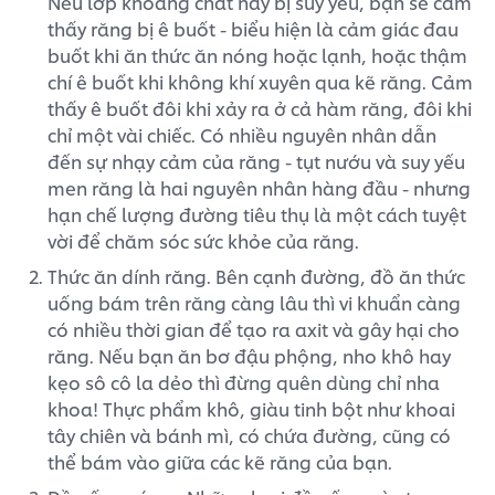
Nếu lớp khoáng chất này bị suy yếu, bạn sẽ cảm
thấy răng bị ê buốt - biểu hiện là cảm giác đau
buốt khi ăn thức ăn nóng hoặc lạnh, hoặc thậm
chí ê buốt khi không khí xuyên qua kẽ răng. Cảm
thấy ê buốt đôi khi xảy ra ở cả hàm răng, đôi khi
chỉ một vài chiếc. Có nhiều nguyên nhân dẫn
đến sự nhạy cảm của răng - tụt nướu và suy yếu
men răng là hai nguyên nhân hàng đầu - nhưng
hạn chế lượng đường tiêu thụ là một cách tuyệt
vời để chăm sóc sức khỏe của răng.
Thức ăn dính răng. Bên cạnh đường, đồ ăn thức
uống bám trên răng càng lâu thì vi khuẩn càng
có nhiều thời gian để tạo ra axit và gây hại cho
răng. Nếu bạn ăn bơ đậu phộng, nho khô hay
kẹo sô cô la dẻo thì đừng quên dùng chỉ nha
khoa! Thực phẩm khô, giàu tinh bột như khoai
tây chiên và bánh mì, có chứa đường, cũng có
thể bám vào giữa các kẽ răng của bạn.