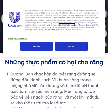
We and selected third parties use cookies and similar technologies to collect and
process personal data, including your IP address, device type, browsing behaviour,
and unique identifiers. Some of these are strictly necessary cookies to enable the
website to function. We also use optional first- and third-party cookies to analyse
the performance of our website (performance cookies) and to enable targeted
advertising and social sharing features like Facebook, Instagram, etc. (targeting
cookies). Read more about this in our
Cookie Statement
and
Privacy Statement
. For
more information and to change your preferences at any time click the Cookie
settings option here:
Cookie settings
or in the footer on our sites.
Manage preferences
Decline
Accept
Những thực phẩm có hại cho răng
Đường. Bạn chắc hẳn đã biết rằng đường sẽ
đứng đầu danh sách. Vi khuẩn sống trong
miệng nhờ việc ăn đường và biến độ pH thành
axit, làm suy yếu men răng. Men răng là lớp
bảo vệ bên ngoài của răng, và một khi mất đi,
sẽ khó thể tự tái tạo lại được.