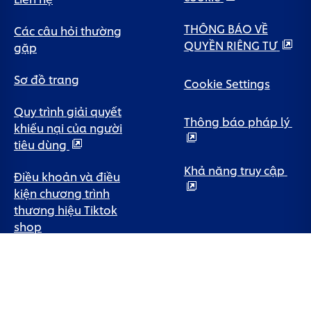
THÔNG BÁO VỀ
Các câu hỏi thường
QUYỀN RIÊNG TƯ
gặp
Sơ đồ trang
Cookie Settings
Quy trình giải quyết
Thông báo pháp lý
khiếu nại của người
tiêu dùng
Khả năng truy cập
Điều khoản và điều
kiện chương trình
thương hiệu Tiktok
shop
Chính sách bảo
hành bàn chải điện