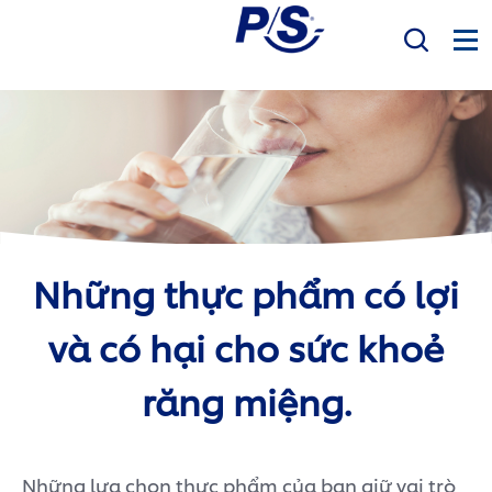
Mục Tiêu
Sản phẩm
Sức khỏe răng miệng
Bàn Chải Điện P/S
Những thực phẩm có lợi
P/S Expert
và có hại cho sức khoẻ
răng miệng.
Những lựa chọn thực phẩm của bạn giữ vai trò