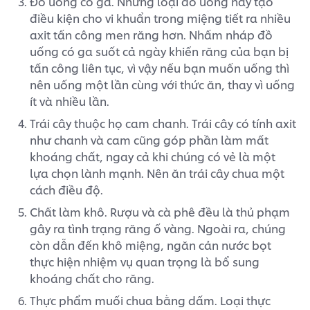
Đồ uống có ga. Những loại đồ uống này tạo
điều kiện cho vi khuẩn trong miệng tiết ra nhiều
axit tấn công men răng hơn. Nhấm nháp đồ
uống có ga suốt cả ngày khiến răng của bạn bị
tấn công liên tục, vì vậy nếu bạn muốn uống thì
nên uống một lần cùng với thức ăn, thay vì uống
ít và nhiều lần.
Trái cây thuộc họ cam chanh. Trái cây có tính axit
như chanh và cam cũng góp phần làm mất
khoáng chất, ngay cả khi chúng có vẻ là một
lựa chọn lành mạnh. Nên ăn trái cây chua một
cách điều độ.
Chất làm khô. Rượu và cà phê đều là thủ phạm
gây ra tình trạng răng ố vàng. Ngoài ra, chúng
còn dẫn đến khô miệng, ngăn cản nước bọt
thực hiện nhiệm vụ quan trọng là bổ sung
khoáng chất cho răng.
Thực phẩm muối chua bằng dấm. Loại thực