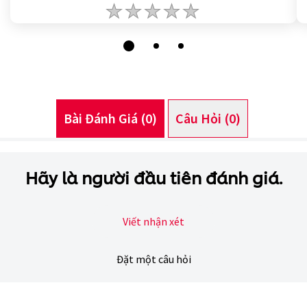
Không
có
xếp
hạng
nào
được
gửi
cho
product
này
Bài Đánh Giá (0)
Câu Hỏi (0)
Hãy là người đầu tiên đánh giá.
Viết nhận xét
Đặt một câu hỏi