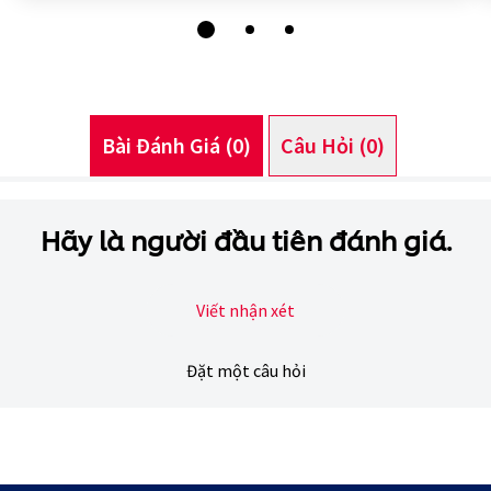
hạng
nào
được
gửi
cho
product
này
Bài Đánh Giá (0)
Câu Hỏi (0)
Hãy là người đầu tiên đánh giá.
Viết nhận xét
Đặt một câu hỏi