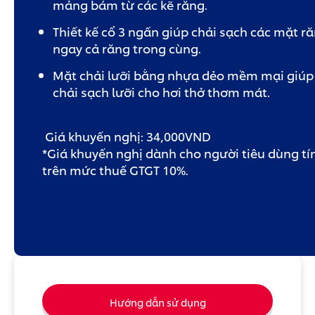
mảng bám từ các kẽ răng.
gửi
cho
product
Thiết kế cổ 3 ngấn giúp chải sạch các mặt r
này
ngay cả răng trong cùng.
Mặt chải lưỡi bằng nhựa dẻo mềm mại giúp
chải sạch lưỡi cho hơi thở thơm mát.
Giá khuyến nghị: 34,000VND
*Giá khuyến nghị dành cho người tiêu dùng tí
trên mức thuế GTGT 10%.
Hướng dẫn sử dụng