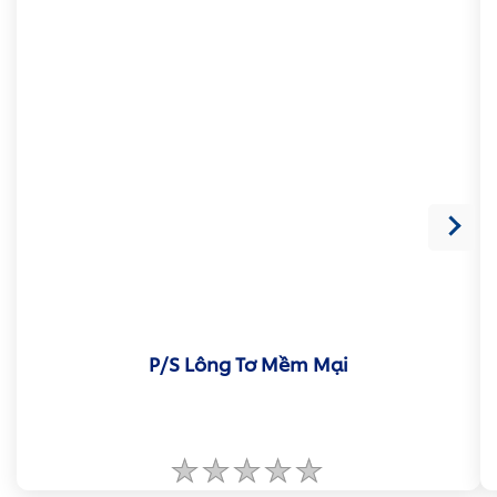
P/S Lông Tơ Mềm Mại
Không
có
xếp