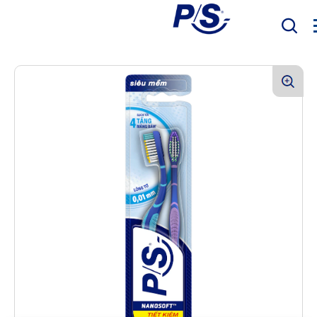
Mục Tiêu
Sản phẩm
Sức khỏe răng miệng
Bàn Chải Điện P/S
P/S Expert