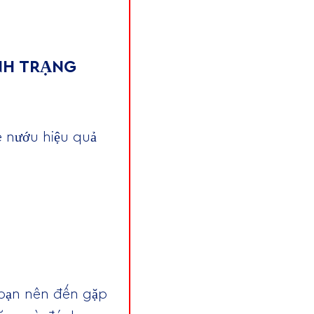
NH TRẠNG
e nướu hiệu quả
 bạn nên đến gặp