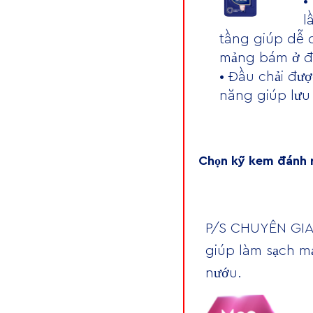
•
l
tầng giúp dễ 
mảng bám ở đ
• Đầu chải đượ
năng giúp lư
Chọn kỹ kem đánh 
P/S CHUYÊN GIA
giúp làm sạch mả
nướu.