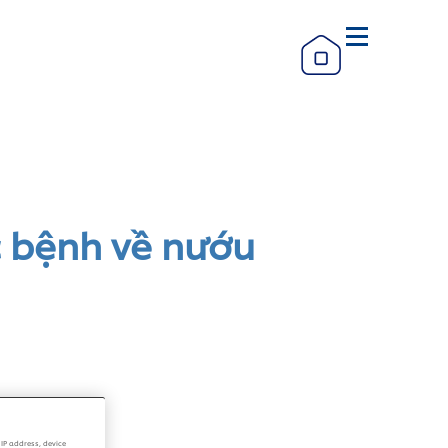
c bệnh về nướu
IP address, device