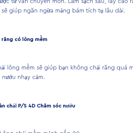
được tư vấn chuyên môn. Làm sạch sâu, lấy cao 
sẽ giúp ngăn ngừa mảng bám tích tụ lâu dài.
h răng có lông mềm
hải lông mềm sẽ giúp bạn không chải răng quá 
 nướu nhạy cảm.
àn chải P/S 4D Chăm sóc nướu