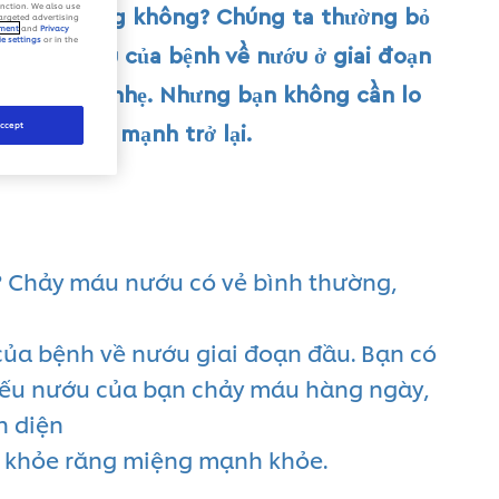
unction. We also use
hi đánh răng không? Chúng ta thường bỏ
targeted advertising
ement
and
Privacy
e settings
or in the
là dấu hiệu của bệnh về nướu ở giai đoạn
nên bị xem nhẹ. Nhưng bạn không cần lo
ccept
 nướu khỏe mạnh trở lại.
i? Chảy máu nướu có vẻ bình thường,
của bệnh về nướu giai đoạn đầu. Bạn có
. Nếu nướu của bạn chảy máu hàng ngày,
n diện
c khỏe răng miệng mạnh khỏe.