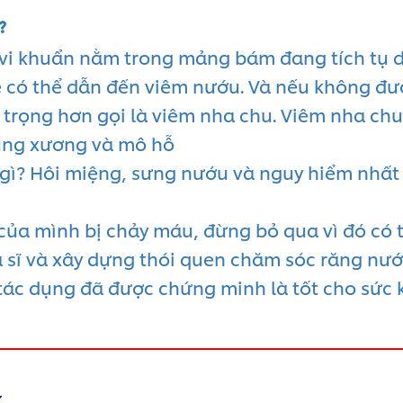
?
 vi khuẩn nằm trong mảng bám đang tích tụ 
ẽ có thể dẫn đến viêm nướu. Và nếu không đượ
m trọng hơn gọi là viêm nha chu. Viêm nha ch
vùng xương và mô hỗ
 gì? Hôi miệng, sưng nướu và nguy hiểm nhất 
của mình bị chảy máu, đừng bỏ qua vì đó có 
a sĩ và xây dựng thói quen chăm sóc răng nư
tác dụng đã được chứng minh là tốt cho sức 