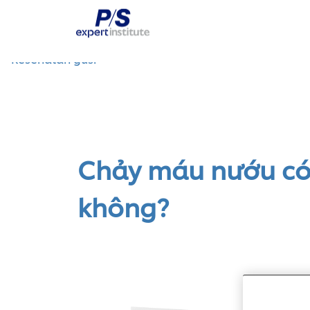
Ben Chai Dien 
Chảy máu nướu có 
không?