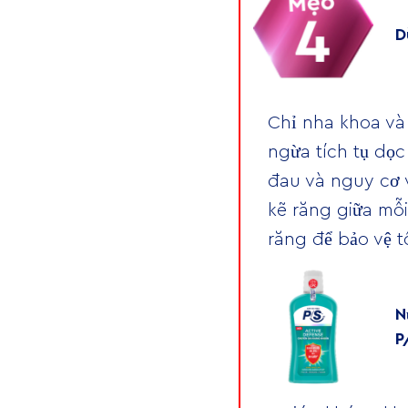
D
Chỉ nha khoa và
ngừa tích tụ dọc
đau và nguy cơ 
kẽ răng giữa mỗ
răng để bảo vệ 
N
P