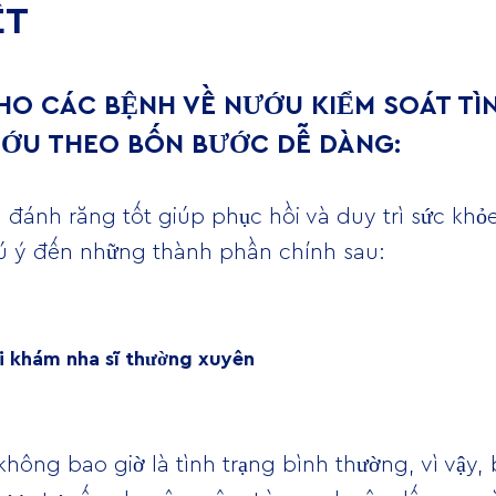
ẾT
HO CÁC BỆNH VỀ NƯỚU KIỂM SOÁT TÌ
tỚU THEO BỐN BƯỚC DỄ DÀNG:
 đánh răng tốt giúp phục hồi và duy trì sức khỏ
chú ý đến những thành phần chính sau:
i khám nha sĩ thường xuyên
hông bao giờ là tình trạng bình thường, vì vậy,