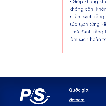
• Giúp kháng kh
không cồn, khôn
• Làm sạch răng 
súc sạch từng k
. mà đánh răng 
làm sạch hoàn t
Quốc gia
Vietnam