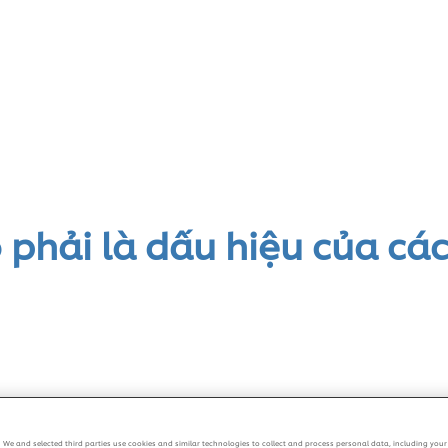
s100 Pro
phải là dấu hiệu của cá
We and selected third parties use cookies and similar technologies to collect and process personal data, including your 