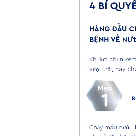
4 BÍ QUY
HÀNG ĐẦU C
BỆNH VỀ NƯ
Khi lựa chọn kem
vượt trội, hãy 
Đ
Chảy máu nướu k