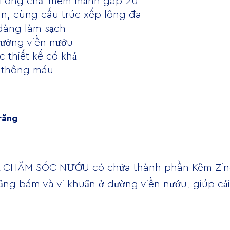
 Lông chải mềm mảnh gấp 20
ần, cùng cấu trúc xếp lông đa
dàng làm sạch
ường viền nướu
c thiết kế có khả
u thông máu
răng
 CHĂM SÓC NƯỚU có chứa thành phần Kẽm Zinc
ng bám và vi khuẩn ở đường viền nướu, giúp cải