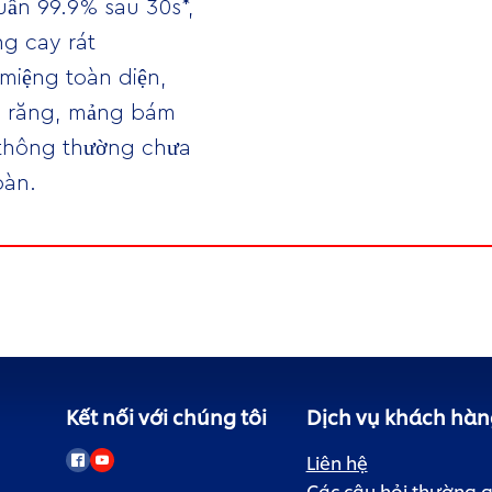
uẩn 99.9% sau 30s*,
g cay rát
miệng toàn diện,
ẽ răng, mảng bám
thông thường chưa
oàn.
Kết nối với chúng tôi
Dịch vụ khách hàn
Liên hệ
Các câu hỏi thường 